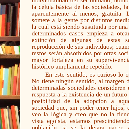
individualidad del ser humano, hombr
la célula básica de las sociedades, l
aparentemente al menos, gratuita.
somete a la gente por distintos medi
la cual está siendo sustituida por un
determinados casos empieza a otear
extinción de algunas de estas s
reproducción de sus individuos; cuan
restos serán absorbidos por otras so
mayor fortaleza en su supervivenc
histórico ampliamente repetido.
En este sentido, es curioso lo 
No tiene ningún sentido, al margen d
determinadas sociedades consideren 
respuesta a la existencia de un futuro
posibilidad de la adopción a aqu
sociedad que, sin poder tener hijos,
veo la lógica y creo que no la tien
vista egoísta, estamos prescindiend
población, si se la dejara nacer,