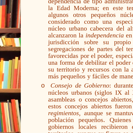
dependencia de tipo administra
la Edad Moderna; en este terr
algunos otros pequeños núcl
considerado como una espec
núcleo urbano cabecera del al
alcanzaron la
independencia
en 
jurisdicción sobre su propi
segregaciones de partes del te
favorecidas por el poder, espec
una forma de debilitar el pode
su territorio y recursos con la
más pequeños y fáciles de manej
Consejo de Gobierno
: durant
o
núcleos urbanos (siglos IX al
asambleas o concejos abiertos
estos concejos abiertos fuero
regimientos
, aunque se mantuv
población pequeños. Quienes
gobiernos locales recibieron