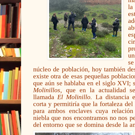
ma
l
es
a
ab
e
ci
pr
un
se
núcleo de población, hoy también des
existe otra de esas pequeñas poblacio
que aún se hablaba en el siglo XVI; 
Molinillos
, que en la actualidad s
llamada
El Molinillo.
La distancia 
corta y permitiría que la fortaleza de
para ambos enclaves cuya relación v
niebla que nos encontramos no nos per
del entorno que se domina desde la an