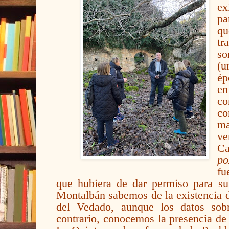
ex
pa
q
t
so
(
ép
en
co
c
m
ve
Ca
po
fu
que hubiera de dar permiso para su
Montalbán sabemos de la existencia
del Vedado, aunque los datos sob
contrario, conocemos la presencia de