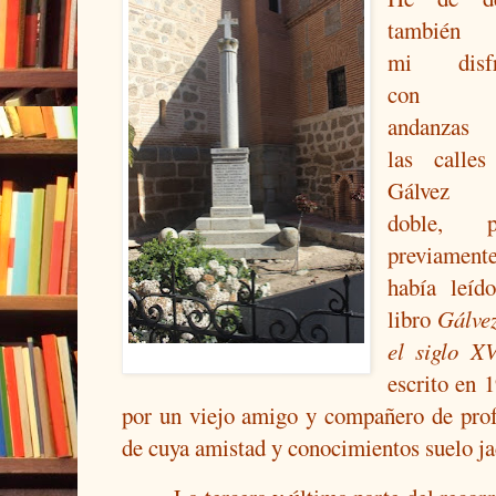
también 
mi disfr
con
andanzas 
las calles
Gálvez 
doble, p
previament
había leíd
libro
Gálve
el siglo XV
escrito en 
por un viejo amigo y compañero de pro
de cuya amistad y conocimientos suelo j