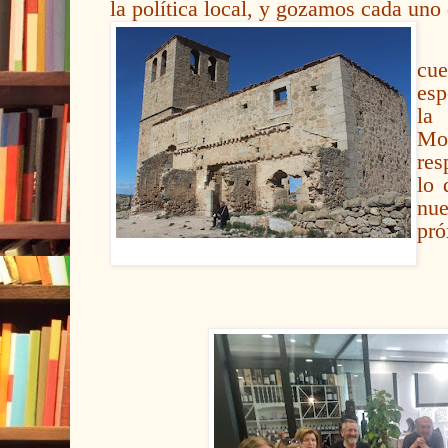
la política local, y gozamos cada uno
cu
esp
la
Mon
res
lo 
nu
pró