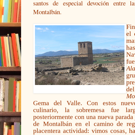
santos de especial devoción entre la
Montalbán.
Fi
el 
mar
has
Na
fu
Al
gr
pre
d
Mo
Gema del Valle. Con estos nuevo
culinario, la sobremesa fue la
posteriormente con una nueva parada 
de Montalbán en el camino de regr
placentera actividad: vimos cosas, h