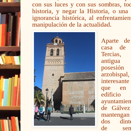
con sus luces y con sus sombras, tod
historia, y negar la Historia, o una 
ignorancia histórica, al enfrentamie
manipulación de la actualidad.
Aparte de
casa de 
Tercias,
antigua
posesión
arzobispal
interesante
que en
edificio 
ayuntamien
de Gálvez
mantengan
dos dinte
de sen