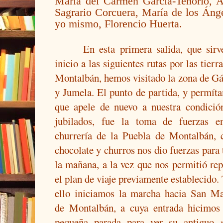
María del Carmen García-Tenorio, Á
Sagrario Corcuera, María de los Án
yo mismo, Florencio Huerta.
En esta primera salida, que sirv
inicio a las siguientes rutas por las tierr
Montalbán, hemos visitado la zona de Gá
y Jumela. El punto de partida, y permít
que apele de nuevo a nuestra condició
jubilados, fue la toma de fuerzas e
churrería de la Puebla de Montalbán, 
chocolate y churros nos dio fuerzas para
la mañana, a la vez que nos permitió rep
el plan de viaje previamente establecido.
ello iniciamos la marcha hacia San Ma
de Montalbán, a cuya entrada hicimos
pequeña parada para ver su antiguo