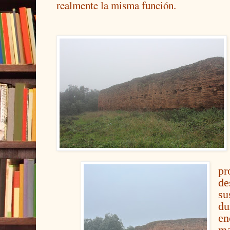
realmente la misma función.
p
d
su
d
en