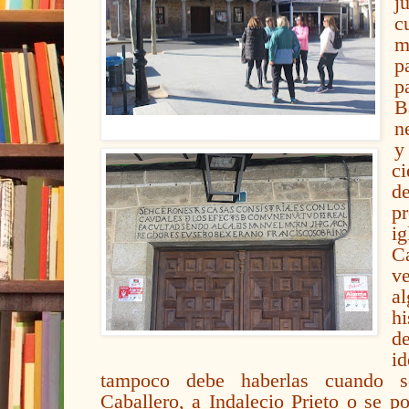
j
c
m
p
p
B
n
y
ci
de
pr
ig
C
v
a
h
de
i
tampoco debe haberlas cuando s
Caballero, a Indalecio Prieto o se p