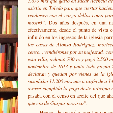
1.870 mrs que gastó en sacar licencia d
asistía en Toledo para que ciertas hacien
vendiesen con el cargo dellos como par
mostró”.
Dos años después, en una nu
efectivamente, desde el punto de vista 
influido en los ingresos de la iglesia par
las casas de Alonso Rodríguez, morisco
censo... vendiéronse por su majestad, co
esta villa, redimió 700 rs y pagó 2.500 
noviembre de 1613 y junto todo monta 2
declaran y quedan por vienes de la igl
susodicho 11.200 mrs que a razón de a 1
averse cumplido la paga deste próximo 
pasaba con el censo en aceite del que ah
que era de Gaspar morisco”.
Hemos de recordar que las consec