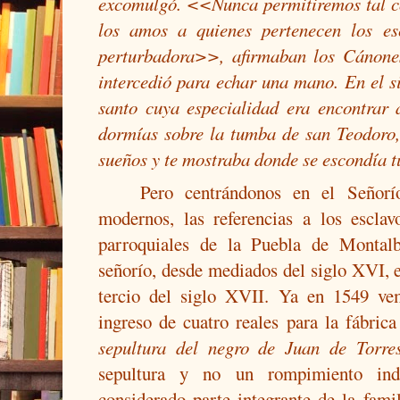
excomulgó. <<Nunca permitiremos tal co
los amos a quienes pertenecen los es
perturbadora>>, afirmaban los Cánones 
intercedió para echar una mano. En el s
santo cuya especialidad era encontrar 
dormías sobre la tumba de san Teodoro, 
sueños y te mostraba donde se escondía tu
Pero centrándonos en el Señorí
modernos, las referencias a los esclav
parroquiales de la Puebla de Montalb
señorío, desde mediados del siglo XVI, e
tercio del siglo XVII. Ya en 1549 ve
ingreso de cuatro reales para la fábric
sepultura del negro de Juan de Torre
sepultura y no un rompimiento ind
considerado parte integrante de la fami