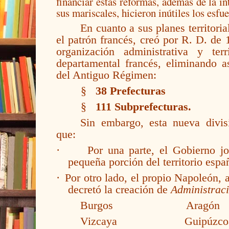
financiar estas reformas, además de la i
sus mariscales, hicieron inútiles los esfu
En cuanto a sus planes territori
el patrón francés, creó por R. D. de 
organización administrativa y ter
departamental francés, eliminando as
del Antiguo Régimen:
§
38 Prefecturas
§
111 Subprefecturas.
Sin embargo, esta nueva divis
que:
·
Por una parte, el Gobierno j
pequeña porción del territorio espa
·
Por otro lado, el propio Napoleón,
decretó la creación de
Administraci
Burgos
Aragón
Vizcaya
Guipúzco