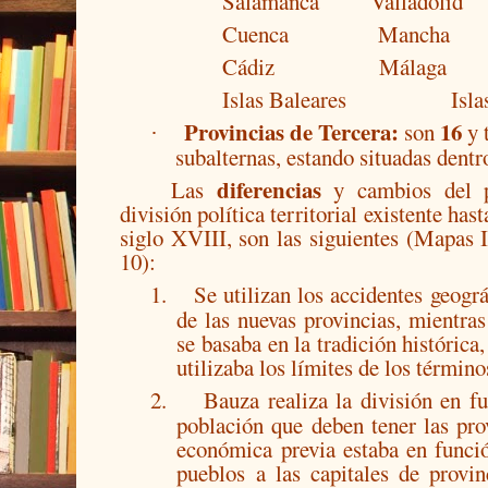
Salamanca
Valladolid
Cuenca
Mancha
Cádiz
Málaga
Islas Baleares
Isla
Provincias de Tercera:
16
son
y 
·
subalternas, estando situadas dentr
diferencias
Las
y cambios del 
división política territorial existente ha
siglo XVIII, son las siguientes (Mapas I, 
10):
1.
Se utilizan los accidentes geográ
de las nuevas provincias, mientras 
se basaba en la tradición histórica
utilizaba los límites de los términ
2.
Bauza realiza la división en fu
población que deben tener las pro
económica previa estaba en funci
pueblos a las capitales de provi