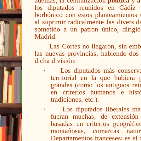
además, la centralización
política
y
a
los diputados reunidos en Cádiz d
borbónico con estos planteamientos u
al suprimir radicalmente las diversi
sometido a un patrón único, dirigid
Madrid.
Las Cortes no llegaron, sin emba
las nuevas provincias, habiendo dos
dicha división:
·
Los diputados más conserva
territorial en la que hubiera
grandes (como los antiguos rei
en criterios humanos e histó
tradiciones, etc.).
·
Los diputados liberales m
fueran muchas, de extensión 
basadas en criterios geográfi
montañosas, comarcas natur
Departamentos franceses: es el q