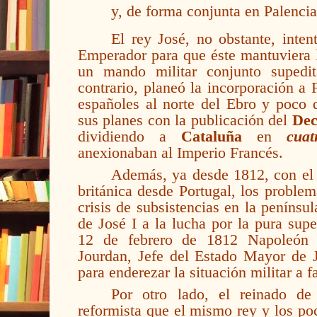
y, de forma conjunta en Palencia
El rey José, no obstante, inten
Emperador para que éste mantuviera la
un mando militar conjunto supedi
contrario, planeó la incorporación a F
españoles al norte del Ebro y poco 
sus planes con la publicación del
Dec
dividiendo a
Cataluña
en
cua
anexionaban al Imperio Francés.
Además, ya desde 1812, con el i
británica desde Portugal, los proble
crisis de subsistencias en la penínsu
de José I a la lucha por la pura supe
12 de febrero de 1812 Napoleón 
Jourdan, Jefe del Estado Mayor de J
para enderezar la situación militar a f
Por otro lado, el reinado de
reformista que el mismo rey y los po